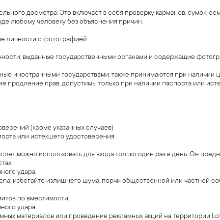
ьного досмотра. Это включает в себя проверку карманов, сумок, осмо
ходе любому человеку без объяснения причин.
е личности с фотографией.
чности, выданные государственными органами и содержащие фотогра
нные иностранными государствами, также принимаются при наличии 
е продление прав, допустимы только при наличии паспорта или ист
верений (кроме указанных случаев)
порта или истекшего удостоверения
слет можно использовать для входа только один раз в день. Он пред
тах.
ного удара.
rena: избегайте излишнего шума, порчи общественной или частной со
митов по вместимости.
ного удара.
мных материалов или проведение рекламных акций на территории Lo