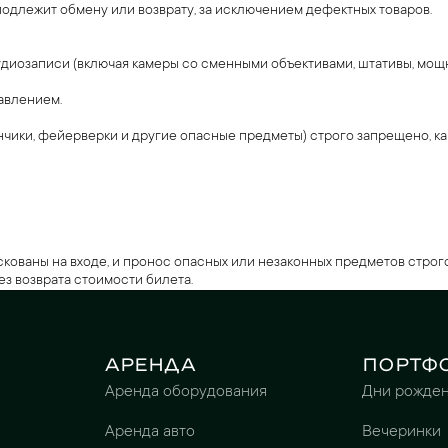
подлежит обмену или возврату, за исключением дефектных товаров.
диозаписи (включая камеры со сменными объективами, штативы, мощн
авлением.
чики, фейерверки и другие опасные предметы) строго запрещено, как
ованы на входе, и пронос опасных или незаконных предметов строго
з возврата стоимости билета.
Аренда
Портф
Аренда оборудования
Дни рожде
Аренда авто
Вечеринки