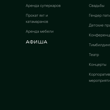
Аренда суперкаров
Свадьбы
Прокат яхт и
Гендер пат
катамаранов
Детские пр
Аренда мебели
Конференц
Афиша
Тимбилдин
Театр
Концерты
Корпорати
мероприят