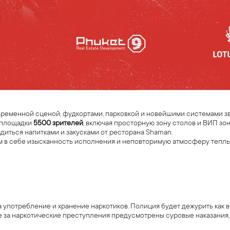
ременной сценой, фудкортами, парковкой и новейшими системами зву
 площадки
5500 зрителей
, включая просторную зону столов и ВИП зону,
диться напитками и закусками от ресторана Shaman.
в себе изысканность исполнения и неповторимую атмосферу теплых т
употребление и хранение наркотиков. Полиция будет дежурить как вн
е за наркотические преступления предусмотрены суровые наказания, 