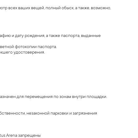
тр всех ваших вещей, полный обыск, а также, возможно,
фию и дату рождения, а также паспорта, выданные
цветной фотокопии паспорта.
екшего удостоверения.
назначен для перемещения по зонам внутри площадки.
бственности, незаконной парковки и загрязнения
tus Arena запрещены