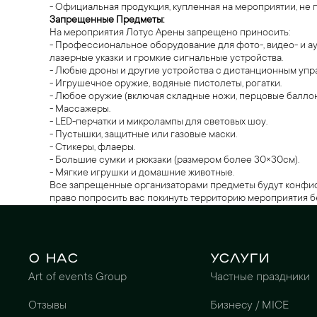
- Официальная продукция, купленная на мероприятии, не 
Запрещенные Предметы:
На мероприятия Лотус Арены запрещено приносить:
- Профессиональное оборудование для фото-, видео- и ау
лазерные указки и громкие сигнальные устройства.
- Любые дроны и другие устройства с дистанционным упр
- Игрушечное оружие, водяные пистолеты, рогатки.
- Любое оружие (включая складные ножи, перцовые баллон
- Массажеры.
- LED-перчатки и микролампы для световых шоу.
- Пустышки, защитные или газовые маски.
- Стикеры, флаеры.
- Большие сумки и рюкзаки (размером более 30×30см).
- Мягкие игрушки и домашние животные.
Все запрещенные организаторами предметы будут конфиск
право попросить вас покинуть территорию мероприятия бе
О нас
Услуги
Art of events Group
Частные праздники
Отзывы
Бизнесу / MICE