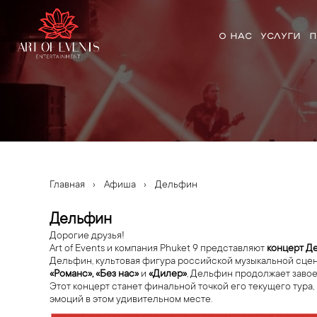
О НАС
УСЛУГИ
П
Главная
›
Афиша
›
Дельфин
Дельфин
Дорогие друзья!
Art of Events и компания Phuket 9 представляют
концерт Д
Дельфин, культовая фигура российской музыкальной сцен
«Романс», «Без нас»
и
«Дилер»
, Дельфин продолжает завое
Этот концерт станет финальной точкой его текущего тура,
эмоций в этом удивительном месте.