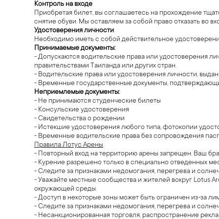
Контроль на входе
Приобретая билет, вы соглашаетесь на прохождение тщател
снятие обуви. Мы оставляем за собой право отказать во в
Удостоверения личности
Необходимо иметь с собой действительное удостоверени
Принимаемые документы:
- Допускаются водительские права или удостоверения ли
правительствами Таиланда или других стран.
- Водительские права или удостоверения личности, выда
- Временные государственные документы, подтверждающи
Неприемлемые документы:
- Не принимаются студенческие билеты
- Консульские удостоверения
- Свидетельства о рождении
- Истекшие удостоверения любого типа, фотокопии удосто
- Временные водительские права без сопровождения пас
Правила Лотус Арены
- Повторный вход на территорию арены запрещен. Ваш бра
- Курение разрешено только в специально отведенных мес
- Следите за признаками недомогания, перегрева и солнеч
- Уважайте местные сообщества и жителей вокруг Lotus A
окружающей среды.
- Доступ в некоторые зоны может быть ограничен из-за ли
- Следите за признаками недомогания, перегрева и солнеч
- Несанкционированная торговля, распространение рекла