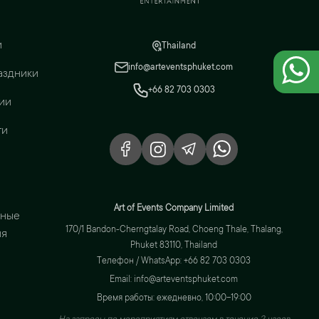
и
Thailand
info@arteventsphuket.com
аздники
+66 82 703 0303
ии
ги
Art of Events Company Limited
вные
170/1 Bandon-Cherngtalay Road, Choeng Thale, Thalang,
ия
Phuket 83110, Thailand
Телефон / WhatsApp: +66 82 703 0303
Email: info@arteventsphuket.com
Время работы: ежедневно, 10:00–19:00