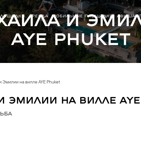
хаила и Эмил
ЛОЩАДКИ
АРЕНДА
МОБИЛЬНЫЕ ПЛОЩАДКИ
АФИША
AYE Phuket
и Эмилии на вилле AYE Phuket
и Эмилии на вилле AYE
ьба