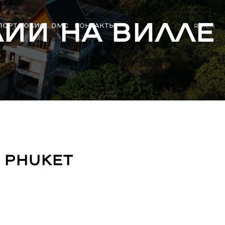
ии на вилле
ПОРТФОЛИО
DMC
КОНТАКТЫ
RU
/
EN
 Phuket