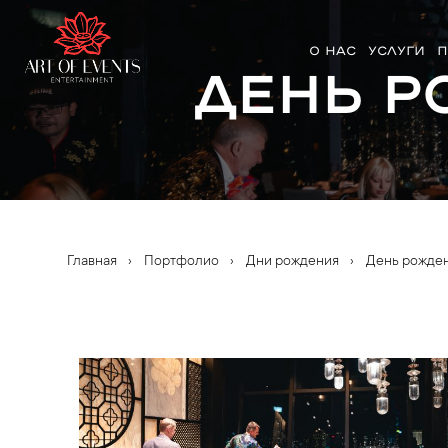
О НАС
УСЛУГИ
П
День р
Главная
›
Портфолио
›
Дни рождения
›
День рожден