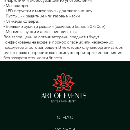
и наркотики и аксессуары для их употребления.
- Массажеры.
- LED-перчатки и микролампы для световых шоу.
- Пустышки, защитные или газовые маски.
- Стикеры, флаеры.
- Большие сумки и рюкзаки (размером более 30×30см).
- Мягкие игрушки и домашние животные.
Все запрещенные организаторами предметы будут
конфискованы на входе, и пронос опасных или незаконных
предметов строго запрещен. В некоторых случаях организаторы
имеют право попросить вас покинуть территорию мероприятия
без возврата стоимости билета.
О нас
Услуги