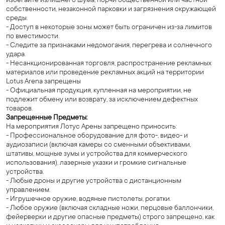
избегайте излишнего шума, порчи общественной или частной
собственности, незаконной парковки и загрязнения окружающей
среды.
- Доступ в некоторые зоны может быть ограничен из-за лимитов
по вместимости.
- Следите за признаками недомогания, перегрева и солнечного
удара.
- Несанкционированная торговля, распространение рекламных
материалов или проведение рекламных акций на территории
Lotus Arena запрещены
- Официальная продукция, купленная на мероприятии, не
подлежит обмену или возврату, за исключением дефектных
товаров.
Запрещенные Предметы:
На мероприятия Лотус Арены запрещено приносить:
- Профессиональное оборудование для фото-, видео- и
аудиозаписи (включая камеры со сменными объективами,
штативы, мощные зумы и устройства для коммерческого
использования), лазерные указки и громкие сигнальные
устройства.
- Любые дроны и другие устройства с дистанционным
управлением.
- Игрушечное оружие, водяные пистолеты, рогатки.
- Любое оружие (включая складные ножи, перцовые баллончики,
фейерверки и другие опасные предметы) строго запрещено, как