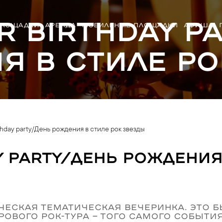
r birthday p
ЛОЩАДКИ
АРЕНДА
МОБИЛЬНЫЕ ПЛОЩАДКИ
АФИША
я в стиле ро
rthday party/День рождения в стиле рок звезды
y party/День рождения
ическая тематическая вечеринка. Это
ового рок-тура — того самого события