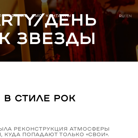
arty/День
ПОРТФОЛИО
DMC
КОНТАКТЫ
RU
/
EN
к звезды
 в стиле рок
 была реконструкция атмосферы
, куда попадают только «свои».