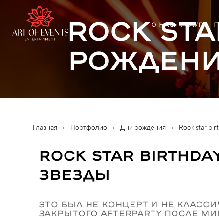
Rock sta
О НАС
УСЛУГИ
П
рождени
Главная
›
Портфолио
›
Дни рождения
›
Rock star bi
Rock star birthda
звезды
Это был не концерт и не класс
закрытого afterparty после мир