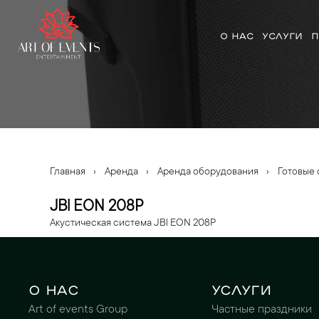
О НАС
УСЛУГИ
П
Главная
›
Аренда
›
Аренда оборудования
›
Готовые 
JBl EON 208P
Акустическая система JBl EON 208P
О нас
Услуги
Art of events Group
Частные праздники