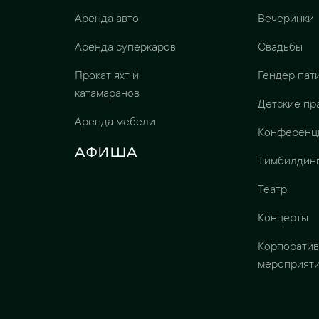
Аренда авто
Вечеринки
Аренда суперкаров
Свадьбы
Прокат яхт и
Гендер пат
катамаранов
Детские пр
Аренда мебели
Конференц
Афиша
Тимбилдин
Театр
Концерты
Корпорати
мероприят