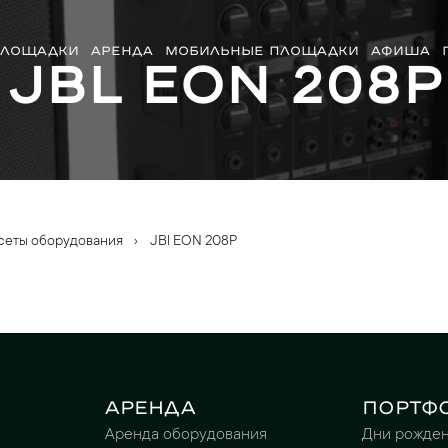
ЛОЩАДКИ
АРЕНДА
МОБИЛЬНЫЕ ПЛОЩАДКИ
АФИША
JBl EON 208P
сеты оборудования
›
JBl EON 208P
Аренда
Портф
Аренда оборудования
Дни рожде