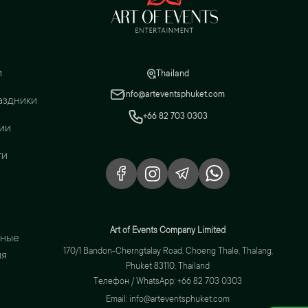
и
Thailand
info@arteventsphuket.com
аздники
+66 82 703 0303
ии
ги
Art of Events Company Limited
вные
170/1 Bandon-Cherngtalay Road, Choeng Thale, Thalang,
ия
Phuket 83110, Thailand
Телефон / WhatsApp: +66 82 703 0303
Email: info@arteventsphuket.com