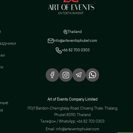
и
Thailand
info@arteventsphuket.com
аздники
+66 82 703 0303
ии
ги
Art of Events Company Limited
вные
170/1 Bandon-Cherngtalay Road, Choeng Thale, Thalang,
ия
Phuket 83110, Thailand
Телефон / WhatsApp: +66 82 703 0303
Email: info@arteventsphuket.com