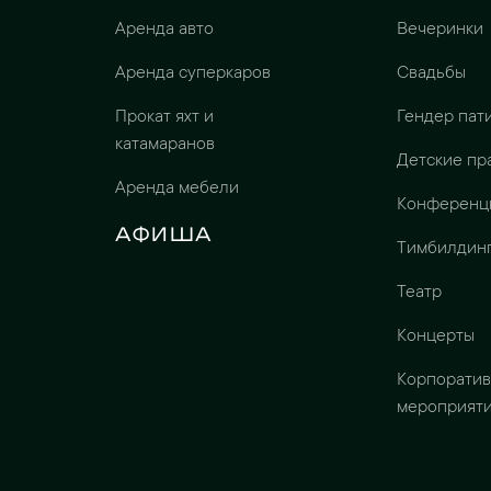
Аренда авто
Вечеринки
Аренда суперкаров
Свадьбы
Прокат яхт и
Гендер пат
катамаранов
Детские пр
Аренда мебели
Конференц
Афиша
Тимбилдин
Театр
Концерты
Корпорати
мероприят