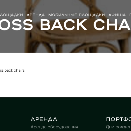
ЛОЩАДКИ
АРЕНДА
МОБИЛЬНЫЕ ПЛОЩАДКИ
АФИША
oss back cha
ss back chairs
Аренда
Портф
Аренда оборудования
Дни рожде