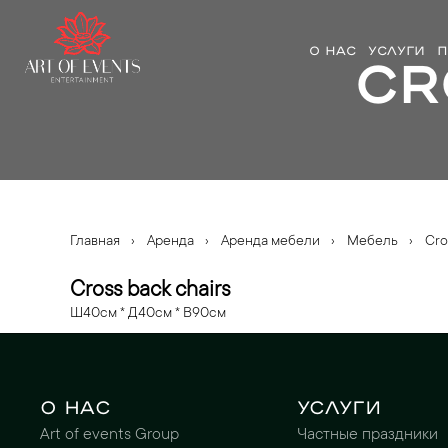
О НАС
УСЛУГИ
П
Cr
Главная
›
Аренда
›
Аренда мебели
›
Мебель
›
Cro
Cross back chairs
Ш40cм * Д40cм * В90cм
О нас
Услуги
Art of events Group
Частные праздники