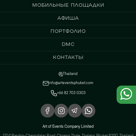
Мобильные площадки
Афиша
Портфолио
DMC
Контакты
Thailand
info@arteventsphuket.com
+66 82 703 0303
Art of Events Company Limited
170/1 Bandon-Cherngtalay Road, Choeng Thale, Thalang, Phuket 83110, Thailand