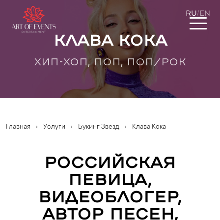
RU
EN
/
Клава Кока
ХИП-ХОП, ПОП, ПОП/РОК
Главная
›
Услуги
›
Букинг Звезд
›
Клава Кока
Российская
певица,
видеоблогер,
автор песен,