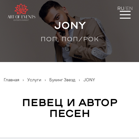
RU
EN
/
JONY
ПОП, ПОП/РОК
Главная
›
Услуги
›
Букинг Звезд
›
JONY
Певец и автор
песен