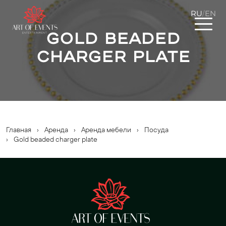
RU
EN
/
Gold beaded
charger plate
Главная
›
Аренда
›
Аренда мебели
›
Посуда
›
Gold beaded charger plate