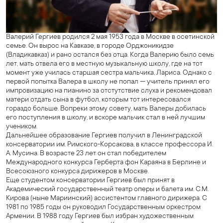
Валерий Гергиев родился 2 мая 1953 года в Москве в осетинской
семье. Он вырос на Кавказе, в городе Орджоникидзе
(Владикавказ) и рано остался без отца. Когда Валерию было семь
лет, мать отвела его в местную музыкальную школу, где на тот
момент уже училась старшая сестра мальчика, Лариса. Однако с
первой попытка Валера в школу не попал — учитель принял его
импровизацию на пианино за отстутствие слуха и рекомендовал
матери отдать сына в футбол, которым тот интересовался
гораздо больше. Вопреки этому совету, мать Валеры добилась
его поступления в школу, и вскоре мальчик стал в ней лучшим
учеником.
Дальнейшее образование Гергиев
получил в Ленинградской
консерватории им. Римского-Корсакова, в классе профессора И.
А. Мусина. В возрасте 23 лет он стал победителем
Международного конкурса Герберта фон Караяна в Берлине и
Всесоюзного конкурса дирижеров в Москве.
Еще студентом консерватории Гергиев был принят в
Академический государственный театр оперы и балета им. С.М.
Кирова (ныне Мариинский) ассистентом главного дирижера. С
1981 по 1985 годы он руководил Государственным оркестром
Армении. В 1988 году Гергиев был избран художественным