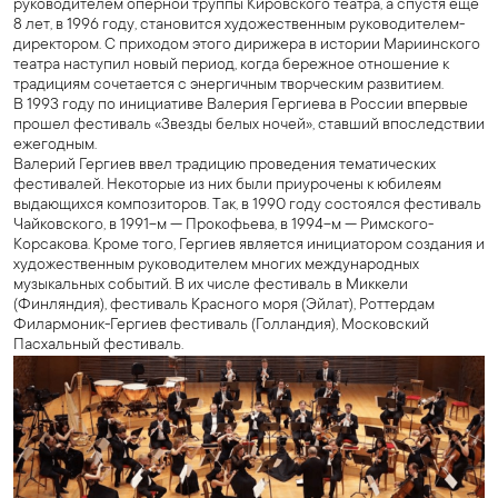
руководителем оперной труппы Кировского театра, а спустя еще
8 лет, в 1996 году, становится художественным руководителем-
директором. С приходом этого дирижера в истории Мариинского
театра наступил новый период, когда бережное отношение к
традициям сочетается с энергичным творческим развитием.
В 1993 году по инициативе Валерия Гергиева в России впервые
прошел фестиваль «Звезды белых ночей», ставший впоследствии
ежегодным.
Валерий Гергиев ввел традицию проведения тематических
фестивалей. Некоторые из них были приурочены к юбилеям
выдающихся композиторов. Так, в 1990 году состоялся фестиваль
Чайковского, в 1991-м — Прокофьева, в 1994-м — Римского-
Корсакова. Кроме того, Гергиев является инициатором создания и
художественным руководителем многих международных
музыкальных событий. В их числе фестиваль в Миккели
(Финляндия), фестиваль Красного моря (Эйлат), Роттердам
Филармоник-Гергиев фестиваль (Голландия), Московский
Пасхальный фестиваль.