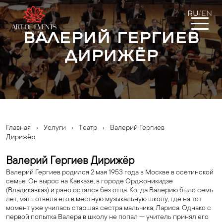
RU
EN
/
Валерий Гергиев
Дирижёр
Главная
›
Услуги
›
Театр
›
Валерий Гергиев
Дирижёр
Валерий Гергиев Дирижёр
Валерий Гергиев родился 2 мая 1953 года в Москве в осетинской
семье. Он вырос на Кавказе, в городе Орджоникидзе
(Владикавказ) и рано остался без отца. Когда Валерию было семь
лет, мать отвела его в местную музыкальную школу, где на тот
момент уже училась старшая сестра мальчика, Лариса. Однако с
первой попытка Валера в школу не попал — учитель принял его