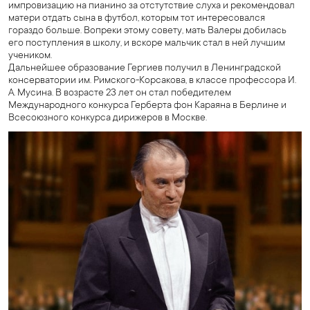
импровизацию на пианино за отстутствие слуха и рекомендовал
матери отдать сына в футбол, которым тот интересовался
гораздо больше. Вопреки этому совету, мать Валеры добилась
его поступления в школу, и вскоре мальчик стал в ней лучшим
учеником.
Дальнейшее образование Гергиев
получил в Ленинградской
консерватории им. Римского-Корсакова, в классе профессора И.
А. Мусина. В возрасте 23 лет он стал победителем
Международного конкурса Герберта фон Караяна в Берлине и
Всесоюзного конкурса дирижеров в Москве.