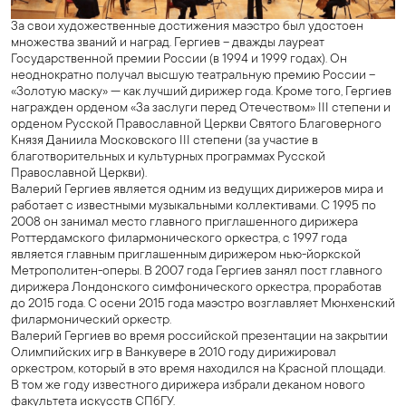
За свои художественные достижения маэстро был удостоен
множества званий и наград. Гергиев – дважды лауреат
Государственной премии России (в 1994 и 1999 годах). Он
неоднократно получал высшую театральную премию России –
«Золотую маску» — как лучший дирижер года. Кроме того, Гергиев
награжден орденом «За заслуги перед Отечеством» III степени и
орденом Русской Православной Церкви Святого Благоверного
Князя Даниила Московского III степени (за участие в
благотворительных и культурных программах Русской
Православной Церкви).
Валерий Гергиев является одним из ведущих дирижеров мира и
работает с известными музыкальными коллективами. С 1995 по
2008 он занимал место главного приглашенного дирижера
Роттердамского филармонического оркестра, с 1997 года
является главным приглашенным дирижером нью-йоркской
Метрополитен-оперы. В 2007 года Гергиев занял пост главного
дирижера Лондонского симфонического оркестра, проработав
до 2015 года. С осени 2015 года маэстро возглавляет Мюнхенский
филармонический оркестр.
Валерий Гергиев во время российской презентации на закрытии
Олимпийских игр в Ванкувере в 2010 году дирижировал
оркестром, который в это время находился на Красной площади.
В том же году известного дирижера избрали деканом нового
факультета искусств СПбГУ.